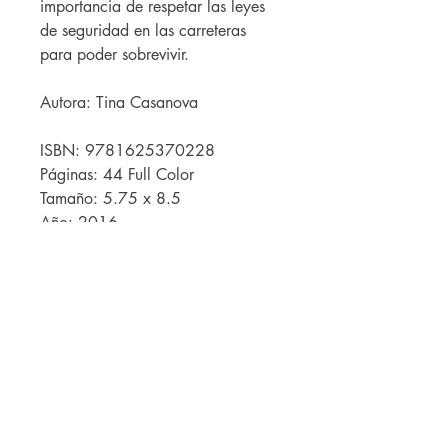
importancia de respetar las leyes
de seguridad en las carreteras
para poder sobrevivir.
Autora: Tina Casanova
ISBN: 9781625370228
Páginas: 44 Full Color
Tamaño: 5.75 x 8.5
Año: 2016
Caribbean Library Consulting Corp.
PO Box 362341
San Juan PR 00936