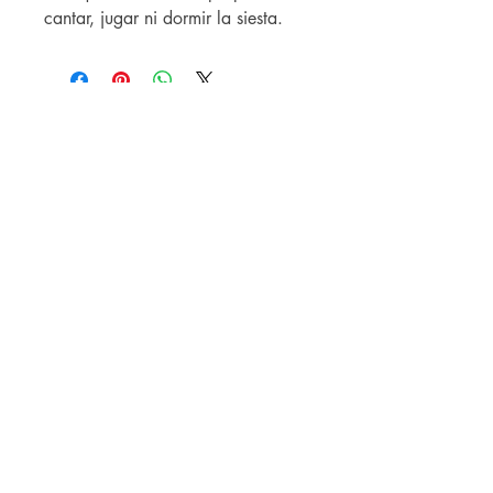
cantar, jugar ni dormir la siesta.
Caribbean Library Consulting Corp.
PO Box 362341
San Juan PR 00936
info@caribbeanlc.com
|
787-217-5798