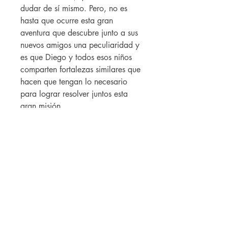
dudar de sí mismo. Pero, no es
hasta que ocurre esta gran
aventura que descubre junto a sus
nuevos amigos una peculiaridad y
es que Diego y todos esos niños
comparten fortalezas similares que
hacen que tengan lo necesario
para lograr resolver juntos esta
gran misión.
Caribbean Library Consulting Corp.
PO Box 362341
San Juan PR 00936
info@caribbeanlc.com
|
787-217-5798