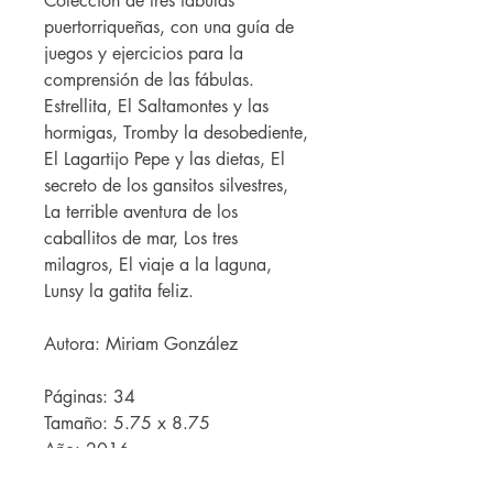
Colección de tres fábulas
puertorriqueñas, con una guía de
juegos y ejercicios para la
comprensión de las fábulas.
Estrellita, El Saltamontes y las
hormigas, Tromby la desobediente,
El Lagartijo Pepe y las dietas, El
secreto de los gansitos silvestres,
La terrible aventura de los
caballitos de mar, Los tres
milagros, El viaje a la laguna,
Lunsy la gatita feliz.
Autora: Miriam González
Páginas: 34
Tamaño: 5.75 x 8.75
Año: 2016
ISBN: 9781625371614