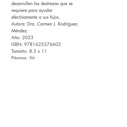
desarrollen las destrezas que se
requiere para ayudar
efectivamente a sus hijos.
Autora: Dra. Carmen J. Rodríguez
Méndez
Año: 2023
ISBN: 9781625376602
Tamaño: 8.5 x 11
Páginas: 56
Caribbean Library Consulting Corp.
PO Box 362341
San Juan PR 00936
info@caribbeanlc.com
|
787-217-5798